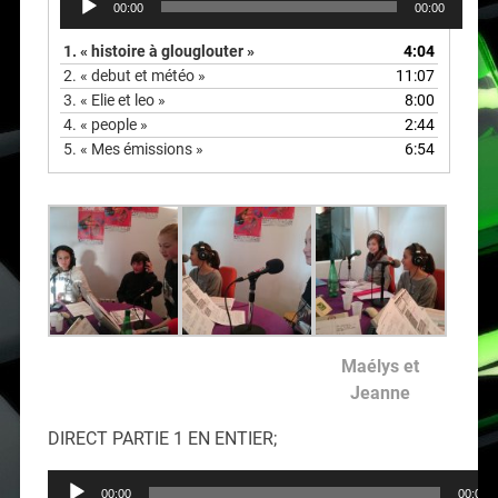
00:00
00:00
audio
1.
« histoire à glouglouter »
4:04
2.
« debut et météo »
11:07
3.
« Elie et leo »
8:00
4.
« people »
2:44
5.
« Mes émissions »
6:54
Maélys et
Jeanne
DIRECT PARTIE 1 EN ENTIER;
Lecteur
00:00
00:00